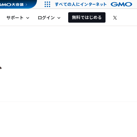
無料ではじめる
サポート
ログイン
expand_more
expand_more
へ