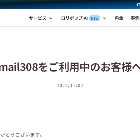
ポップ！レンタルサーバー by GMOペパボ
サービス
ロリポップ AI
料金
事例
New
expand_more
expand_more
mail308をご利用中のお客様
2022/11/02
りがとうございます。