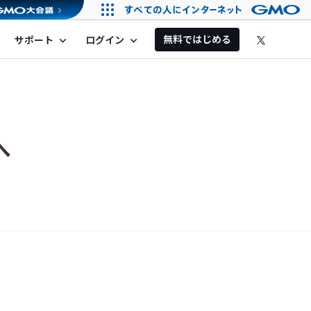
無料ではじめる
サポート
ログイン
expand_more
expand_more
へ