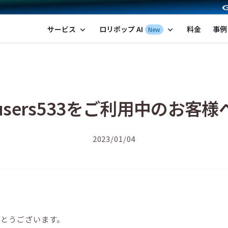
ポップ！レンタルサーバー by GMOペパボ
サービス
ロリポップ AI
料金
事例
New
expand_more
expand_more
users533をご利用中のお客様
2023/01/04
がとうございます。