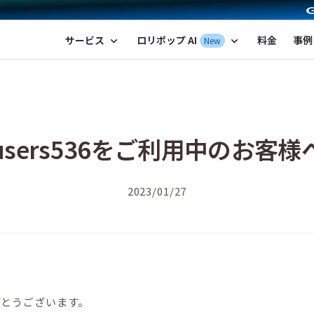
ポップ！レンタルサーバー by GMOペパボ
サービス
ロリポップ AI
料金
事例
New
expand_more
expand_more
users536をご利用中のお客様
2023/01/27
がとうございます。