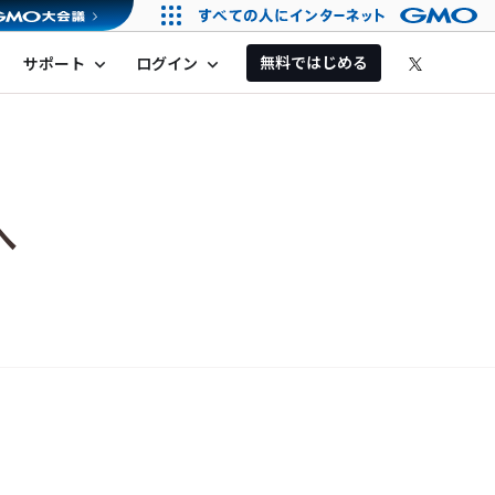
無料ではじめる
サポート
ログイン
expand_more
expand_more
へ