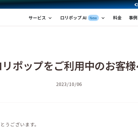
ポップ！レンタルサーバー by GMOペパボ
サービス
ロリポップ AI
料金
事例
New
expand_more
expand_more
ロリポップをご利用中のお客様
2023/10/06
がとうございます。