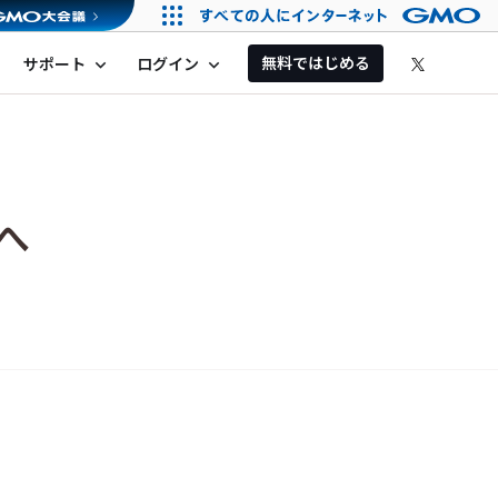
無料ではじめる
サポート
ログイン
expand_more
expand_more
へ