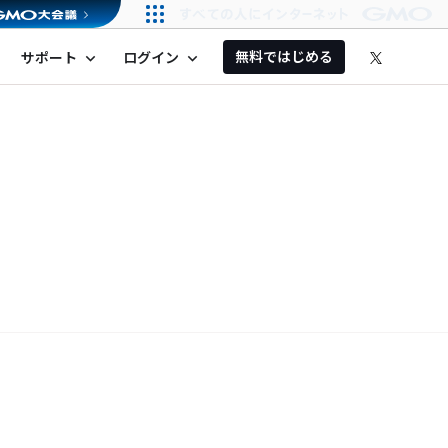
無料ではじめる
サポート
ログイン
expand_more
expand_more