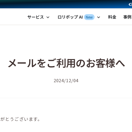
ポップ！レンタルサーバー by GMOペパボ
サービス
ロリポップ AI
料金
事例
New
expand_more
expand_more
メールをご利用のお客様へ
2024/12/04
りがとうございます。