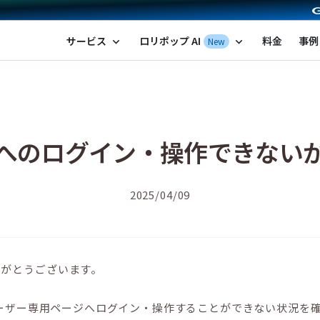
ポップ！レンタルサーバー by GMOペパボ
サービス
ロリポップ AI
料金
事例
New
expand_more
expand_more
へのログイン・操作できない
2025/04/09
りがとうございます。
、ユーザー専用ページへログイン・操作することができない状況を