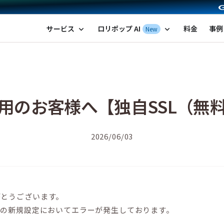
ポップ！レンタルサーバー by GMOペパボ
サービス
ロリポップ AI
料金
事例
New
expand_more
expand_more
用のお客様へ【独自SSL（無
2026/06/03
がとうございます。
）の新規設定においてエラーが発生しております。