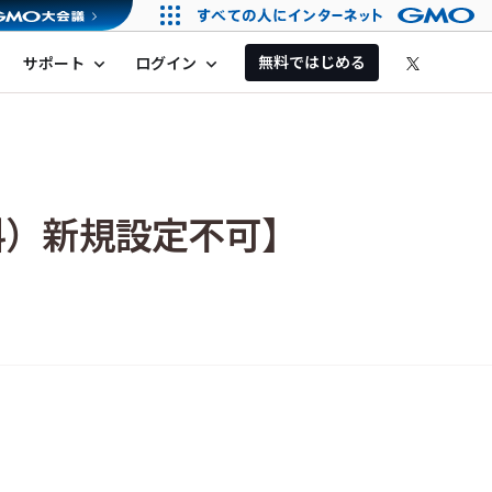
無料ではじめる
サポート
ログイン
expand_more
expand_more
料）新規設定不可】