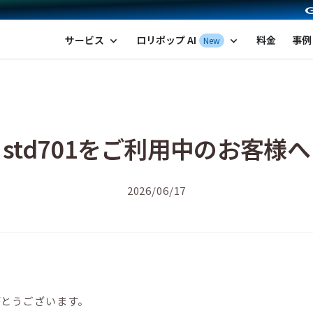
ポップ！レンタルサーバー by GMOペパボ
サービス
ロリポップ AI
料金
事例
New
expand_more
expand_more
std701をご利用中のお客様へ
2026/06/17
がとうございます。