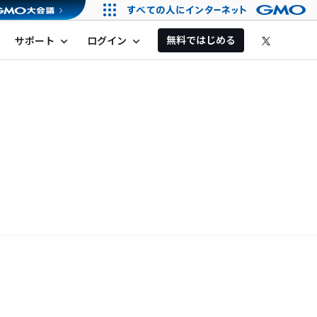
無料ではじめる
サポート
ログイン
expand_more
expand_more