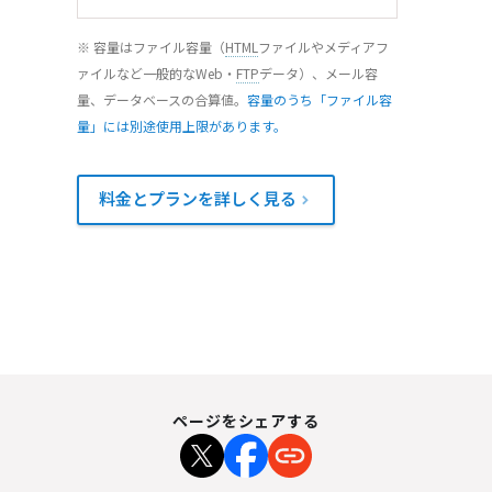
※ 容量はファイル容量（
HTML
ファイルやメディアフ
ァイルなど一般的なWeb・
FTP
データ）、メール容
量、データベースの合算値。
容量のうち「ファイル容
量」には別途使用上限があります。
料金とプランを詳しく見る
ページをシェアする