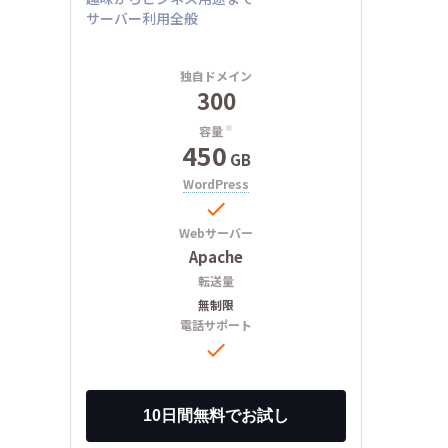
サーバー利用全般
独自ドメイン
300
容量
※
450
GB
WordPress

Webサーバー
Apache
転送量
無制限
電話サポート
