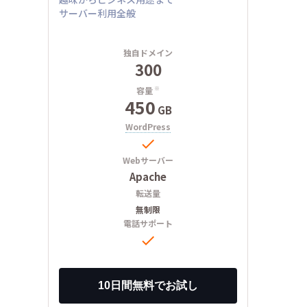
サーバー利用全般
独自ドメイン
300
容量
※
450
GB
WordPress

Webサーバー
Apache
転送量
無制限
電話サポート
