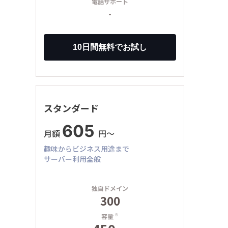
電話サポート
-
スタンダード
605
月額
円〜
趣味からビジネス用途まで
サーバー利用全般
独自ドメイン
300
容量
※