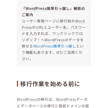
「
WordPress
簡単引っ越し」機能の
ご案内
ユーザー専用ページに移行前の
Word
Press
の
URL
とユーザー名、パスワー
ドを入力すれば、ワンクリックでロ
リポップ！へ
WordPress
のデータを
移せる
WordPress簡単引っ越し
とい
う機能もあります。ぜひご活用くだ
さい。
移行作業を始める前に
WordPress
の移行は、
WordPress
データ
とデータベースの移行と独自ドメインの設