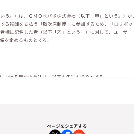
という。）は、ＧＭＯペパボ株式会社（以下「甲」という。）が
対する報酬を支払う「取次店制度」に参加するため、「ロリポッ
込者欄に記名した者（以下「乙」という。）に対して、ユーザー
関係を定めるものとする。
における用語の意味は、以下の各号の通りとする。
ルサーバー」の名称で運営するレンタルサーバサービス（ウェブサイトURL：h
ビス等」という。
条第１項に定める取次業務を甲から受託した者をいう。
、本サービスのウェブサイト上に甲が設置した、取次店の申し込みを行
タルサーバー利用規約」（ウェブサイトURL：https://lolipop.j
人又はその他の団体、GMO TECH株式会社が定めるMEO Dash!利用規
ページをシェアする
o-dash/files/meo-dash-terms.pdf 以下「MEO Dash!利