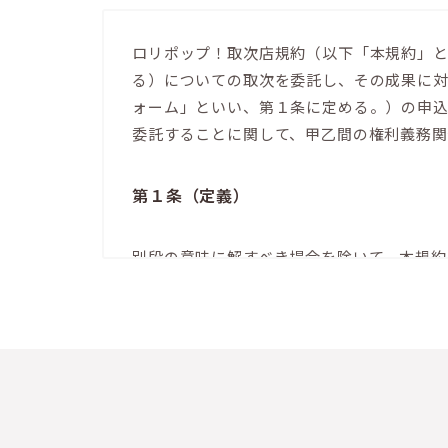
ロリポップ！取次店規約（以下「本規約」
る）についての取次を委託し、その成果に
ォーム」といい、第１条に定める。）の申
委託することに関して、甲乙間の権利義務
第１条（定義）
別段の意味に解すべき場合を除いて、本規約
「本サービス」とは、甲が「ロリポップ！レンタ
本条第６号の本オプションと併せて「本サー
「取次店」とは、本規約に同意の上、第４
「本申込フォーム」とは別途甲が指定する
「ユーザー」とは、甲が定める「ロリポップ！レン
いう。）に同意し、本サービス等を利用する個人、法
dash.com/wp-content/themes/me