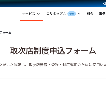
ポップ！レンタルサーバー by GMOペパボ
サービス
ロリポップ AI
料金
事例
New
expand_more
expand_more
フォーム
取次店制度申込フォーム
ただいた情報は、取次店審査・登録・制度運用のために使用い