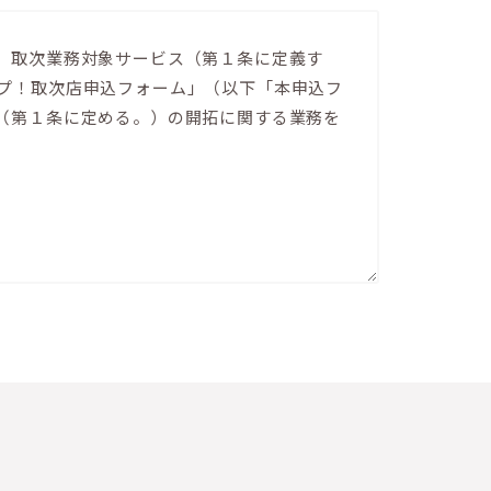
、取次業務対象サービス（第１条に定義す
プ！取次店申込フォーム」（以下「本申込フ
（第１条に定める。）の開拓に関する業務を
ttps://lolipop.jp/）をいう。なお、
うための専用申込フォームをいう。
p/terms/tos/ 以下「本サービス利用規約」と
約（ウェブサイトのURL：https://meo-
用規約」という。）並びに甲が定める「ロリポップ！固定ＩＰアクセス