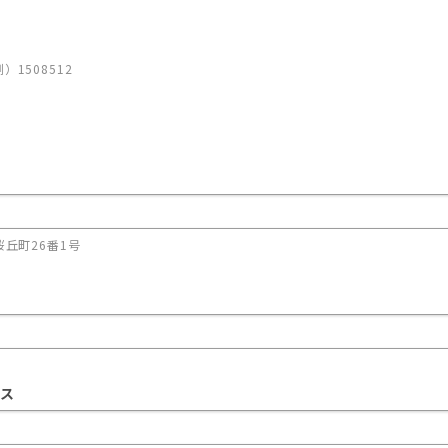
例）1508512
丘町26番1号
ス