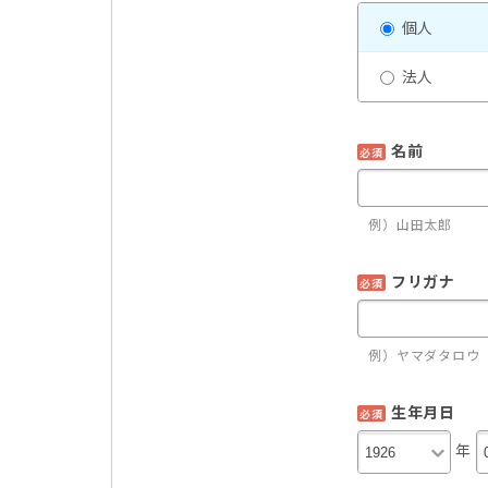
個人
法人
名前
必須
例）山田太郎
フリガナ
必須
例）ヤマダタロウ
生年月日
必須
年