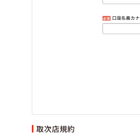
口座名義カナ
必須
取次店規約