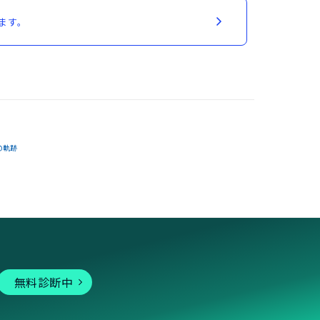
ます。
の軌跡
無料診断中