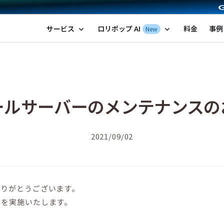
ポップ！レンタルサーバー by GMOペパボ
サービス
ロリポップ AI
料金
事例
New
expand_more
expand_more
ールサーバーのメンテナンスの
2021/09/02
ありがとうございます。
スを実施いたします。