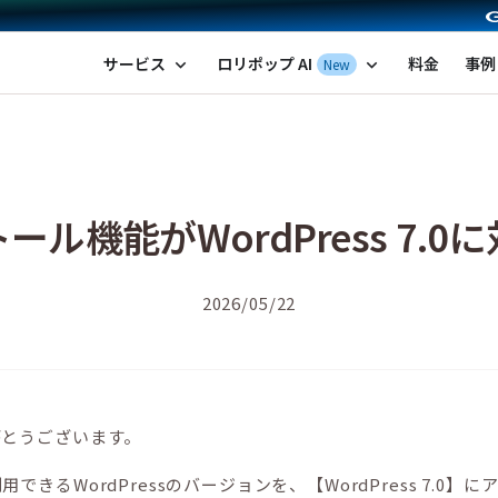
ポップ！レンタルサーバー by GMOペパボ
サービス
ロリポップ AI
料金
事例
New
expand_more
expand_more
ル機能がWordPress 7.
2026/05/22
がとうございます。
るWordPressのバージョンを、【WordPress 7.0】