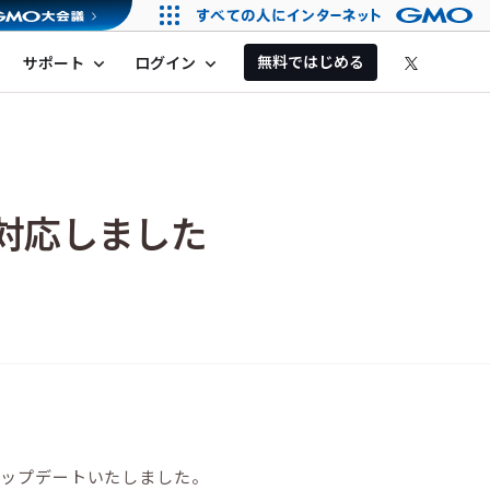
無料ではじめる
サポート
ログイン
expand_more
expand_more
0に対応しました
にアップデートいたしました。