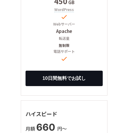
450
GB
WordPress

Webサーバー
Apache
転送量
無制限
電話サポート

ハイスピード
660
月額
円〜