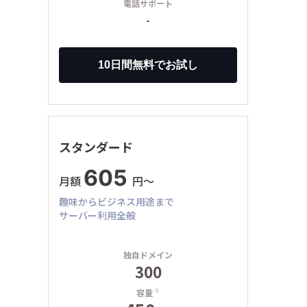
電話サポート
-
スタンダード
605
月額
円〜
趣味からビジネス用途まで
サーバー利用全般
独自ドメイン
300
容量
※