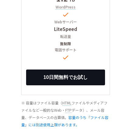
WordPress

Webサーバー
LiteSpeed
転送量
無制限
電話サポート

※ 容量はファイル容量（
HTML
ファイルやメディアフ
ァイルなど一般的なWeb・
FTP
データ）、メール容
量、データベースの合算値。
容量のうち「ファイル容
量」には別途使用上限があります。