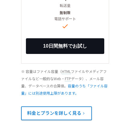
転送量
無制限
電話サポート

※ 容量はファイル容量（
HTML
ファイルやメディアフ
ァイルなど一般的なWeb・
FTP
データ）、メール容
量、データベースの合算値。
容量のうち「ファイル容
量」には別途使用上限があります。
料金とプランを詳しく見る