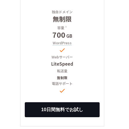
独自ドメイン
無制限
容量
※
700
GB
WordPress

Webサーバー
LiteSpeed
転送量
無制限
電話サポート
