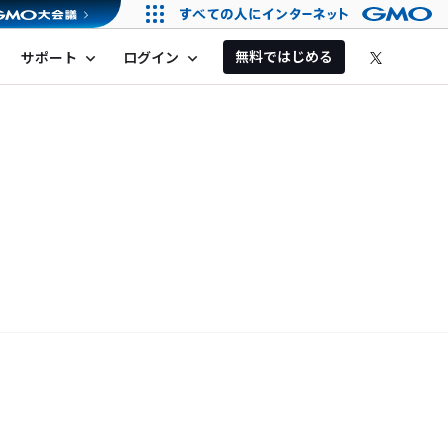
無料ではじめる
サポート
ログイン
expand_more
expand_more
！