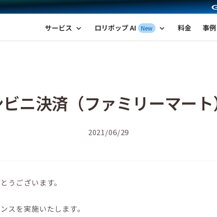
ポップ！レンタルサーバー by GMOペパボ
サービス
ロリポップ AI
料金
事例
New
expand_more
expand_more
ンビニ決済（ファミリーマート
2021/06/29
がとうございます。
ナンスを実施いたします。