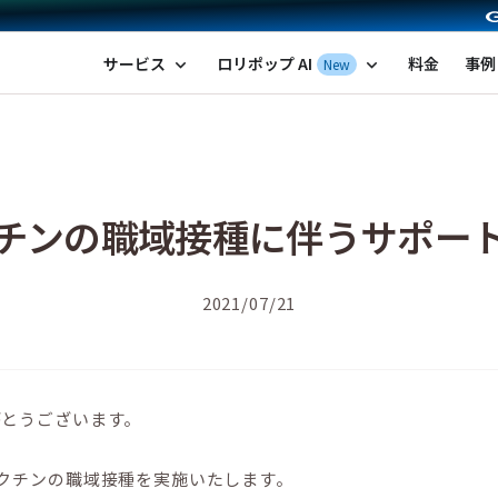
ポップ！レンタルサーバー by GMOペパボ
サービス
ロリポップ AI
料金
事例
New
expand_more
expand_more
チンの職域接種に伴うサポー
2021/07/21
がとうございます。
クチンの職域接種を実施いたします。