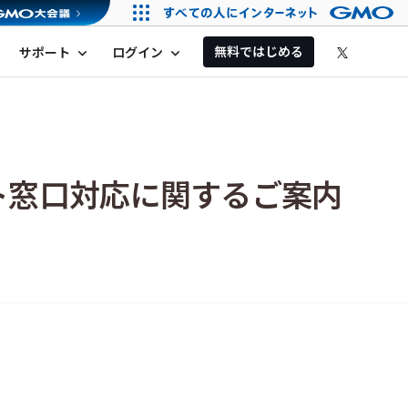
無料ではじめる
サポート
ログイン
expand_more
expand_more
ト窓口対応に関するご案内