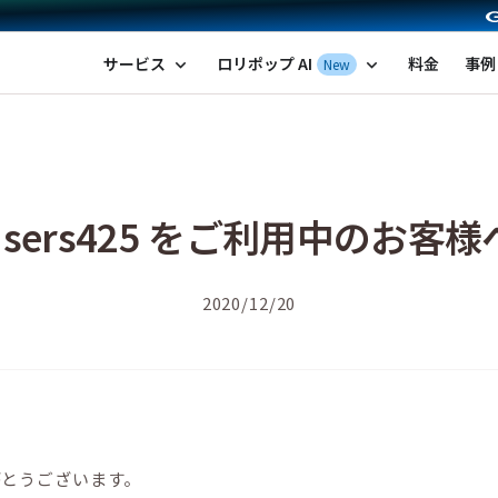
ポップ！レンタルサーバー by GMOペパボ
サービス
ロリポップ AI
料金
事例
New
expand_more
expand_more
users425 をご利用中のお客様
2020/12/20
がとうございます。