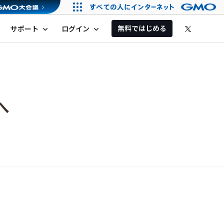
無料ではじめる
サポート
ログイン
expand_more
expand_more
へ