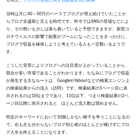
引用元：
ブログの実態に関する調査研究の結果
ブロ
グで
当時は月に40～50万のペースでブログが増え続けていたことか
稼ぐ
ため
らブログ全盛期と言える時代です。昨今ではSNSの登場などによ
のコ
り、その勢いも少しは落ち着いていると予想できますが、新型コ
ツ
ロナウイルスの影響で副業がブームになったことをきっかけに、
3.1
ブログで収益を確保しようと考えている人も一定数いるようで
ブロ
す。
グで
収益
を上
こうした背景によりブログへの注目度が上がっていることから、
げる
競合が多い市場であることがわかります。ちなみにブログで収益
仕組
みを
が発生する主なルートは、GoogleやYahoo!などの検索エンジン上
理解
の検索結果からの流入（訪問）です。検索結果の1ページ目に表
し、
示されるのは10位までであり、11位以下、つまり検索結果の2ペ
実践
する
ージ目以降に表示されると、ほとんど流入数は望めません。
3.2
特定のキーワードにおいて10個しかない椅子を争うことになるの
ブロ
グを
で、右も左も分からないブログ初心者のほとんどが稼げずにブロ
継続
グ人生を終えることになります。
する