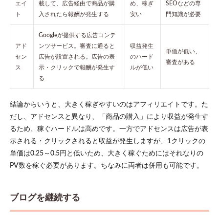
エイ
載して、広告経由で商品が購
め、稼ぎ
SEOなどの専
ト
入されたら報酬が発生する
安い
門知識が必要
Googleが提供する広告コンテ
アド
ンツサービス。審査に通ると
収益発生
単価が低い、
セン
広告が設置される。広告の表
のハード
審査がある
ス
示・クリックで報酬が発生す
ルが低い
る
結論からいうと、大きく稼ぎやすいのはアフィリエイトです。た
だし、アドセンスと異なり、「商品の購入」により収益が発生す
るため、稼ぐハードルは高めです。一方でアドセンスは広告が表
示される・クリックされると収益が発生しますが、1クリックの
単価は0.25～0.5円と低いため、大きく稼ぐためにはそれなりの
PV数を稼ぐ必要があります。ちなみに両者は併用も可能です。
ブログを継続する