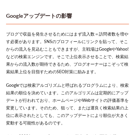
3.3
SNS
Googleアップデートの影響
を活
用し
てブ
ブログで収益を発生させるためにはまず流入数＝訪問者数を増や
ログ
に集
す必要があります。SNSのプロフィールにリンクを貼って、そこ
客す
からの流入を見込むこともできますが、主戦場はGoogleやYahoo!
る
などの検索エンジンです。そこで上位表示させることで、検索結
4
果からの流入数が期待できるため、ブログオーナーはこぞって検
個人
索結果上位を目指すためのSEO対策に励みます。
ブロ
グの
始め
Googleでは検索アルゴリズムと呼ばれるプログラムにより、検索
方
結果の順位を決めています。このアルゴリズムは定期的にアップ
5
デートが行われており、ホームページやWebサイトの評価基準を
まと
変更しています。そのため、狙って、または運良く検索結果の上
め
位に表示されたとしても、このアップデートにより順位が大きく
変動する可能性があるのです。