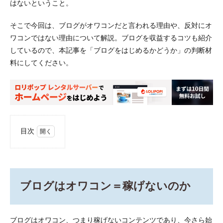
はないということ。
そこで今回は、ブログがオワコンだと言われる理由や、反対にオ
ワコンではない理由について解説。ブログを収益するコツも紹介
しているので、本記事を「ブログをはじめるかどうか」の判断材
料にしてください。
目次
1
ブロ
グは
オワ
コン
ブログはオワコン＝稼げないのか
＝稼
げな
いの
か
ブログはオワコン、つまり稼げないコンテンツであり、今さら始