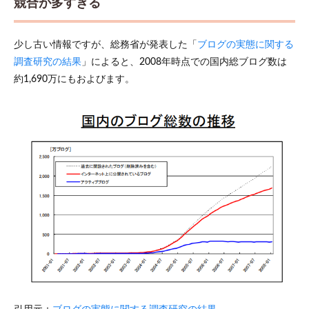
競合が多すぎる
ト広
告費
用の
少し古い情報ですが、総務省が発表した「
ブログの実態に関する
増加
調査研究の結果
」によると、2008年時点での国内総ブログ数は
2.2
約1,690万にもおよびます。
アフ
ィリ
エイ
ト市
場の
拡大
2.3
ブロ
グは
個人
で収
益化
でき
るメ
ディ
ア
3