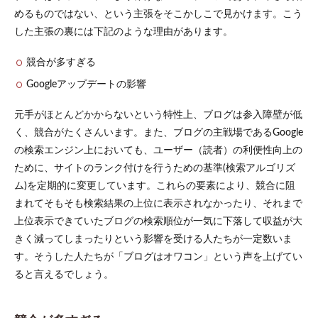
めるものではない、という主張をそこかしこで見かけます。こう
1.1
競合
した主張の裏には下記のような理由があります。
が多
すぎ
競合が多すぎる
る
Googleアップデートの影響
1.2
Google
元手がほとんどかからないという特性上、ブログは参入障壁が低
アップ
デート
く、競合がたくさんいます。また、ブログの主戦場であるGoogle
の影響
の検索エンジン上においても、ユーザー（読者）の利便性向上の
2
ために、サイトのランク付けを行うための基準(検索アルゴリズ
ブロ
ム)を定期的に変更しています。これらの要素により、競合に阻
グが
まれてそもそも検索結果の上位に表示されなかったり、それまで
オワ
コン
上位表示できていたブログの検索順位が一気に下落して収益が大
では
きく減ってしまったりという影響を受ける人たちが一定数いま
ない
理由
す。そうした人たちが「ブログはオワコン」という声を上げてい
ると言えるでしょう。
2.1
イン
ター
ネッ