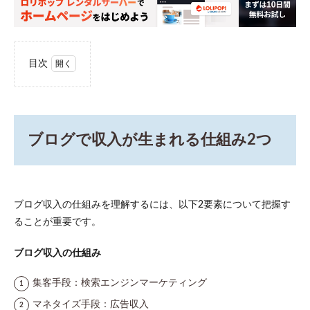
目次
1
ブロ
グで
収入
が生
ブログで収入が生まれる仕組み2つ
まれ
る仕
組み
2つ
ブログ収入の仕組みを理解するには、以下2要素について把握す
1.1
1.集客
ることが重要です。
手
段：
ブログ収入の仕組み
検索
エン
ジン
集客手段：検索エンジンマーケティング
マー
マネタイズ手段：広告収入
ケテ