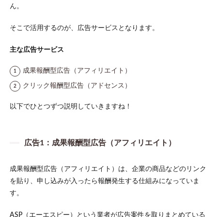
＆ハ
ん。
イリ
ター
そこで活用するのが、広告サービスとなります。
ンを
狙え
るか
主な広告サービス
ら
成果報酬型広告（アフィリエイト）
2.3
理由
クリック報酬型広告（アドセンス）
3：自
分の
以下でひとつずつ説明していきますね！
好き
な領
域で
収益
を上
広告1：成果報酬型広告（アフィリエイト）
げる
から
成果報酬型広告（アフィリエイト）は、企業の商品などのリンク
3
を貼り、申し込みが入ったら報酬発生する仕組みになっていま
ブロ
す。
グで
収入
を得
ASP（エーエスピー）という業者が広告案件を取りまとめている