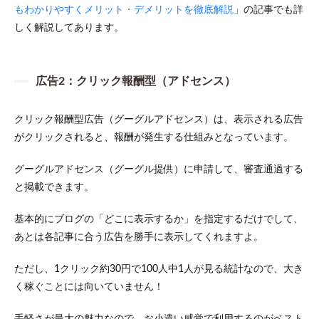
もわかりやすくメリット・デメリットを徹底解説
」の記事でも詳
が生
まれ
しく解説してあります。
るこ
と
3.4
広告2：クリック報酬型（アドセンス）
スキ
ルが
身に
クリック報酬型広告（グーグルアドセンス）は、表示される広告
つく
がクリックされると、報酬が発生する仕組みとなっています。
こと
4
グーグルアドセンス（グーグル提供）に申請して、審査通過する
副業
と掲載できます。
ブロ
グで
収益
基本的にブログの「どこに表示するか」を指定するだけでして、
を上
あとは各記事に合う広告を勝手に表示してくれますよ。
げる
ため
の3
ただし、1クリック約30円で100人中1人が見る統計なので、大き
ステ
く稼ぐことには向いていません！
ップ
4.1
ス
手軽さが最大の魅力なので、お小遣い感覚で利用するのがベスト