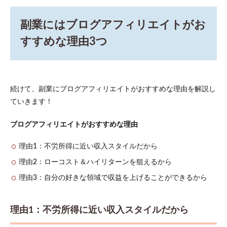
に投
稿す
副業にはブログアフィリエイトがお
る本
数を
すすめな理由3つ
決め
る
5.3
コツ
3：ト
続けて、副業にブログアフィリエイトがおすすめな理由を解説し
ップ
ていきます！
ブロ
ガー
を真
ブログアフィリエイトがおすすめな理由
似す
る
理由1：不労所得に近い収入スタイルだから
6
理由2：ローコスト＆ハイリターンを狙えるから
ブロ
グ収
理由3：自分の好きな領域で収益を上げることができるから
入で
生活
を豊
理由1：不労所得に近い収入スタイルだから
かに
しよ