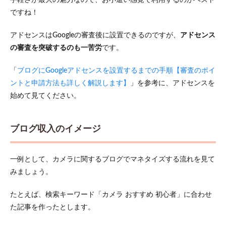
テップ1：
ですね！
WrodPress
ブログを
作成する
アドセンスはGoogleの審査後に設置できるのですが、
アドセンス
の審査を突破するのも一苦労
です。
4.2
ステ
ップ
「
ブログにGoogleアドセンスを設置するまでの手順【審査のポイ
2：
ントと申請方法も詳しく解説します】
」を参考に、アドセンスを
ASPア
始めて見てください。
フィ
リエ
イト
を始
ブログ収入のイメージ
める
4.3
一例として、カメラに関するブログでマネタイズする流れを見て
ステ
ップ
みましょう。
3：ブ
ログ
たとえば、検索キーワード「カメラ おすすめ 初心者」に合わせ
記事
を量
た記事を作ったとします。
産す
る