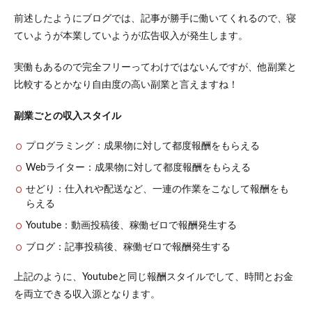
う！
前述したようにブログでは、記事が勝手に働いてくれるので、寝
7
ていようが本業していようが広告収入が発生します。
最後
に
（ロ
実働もあるので完全フリーってわけではないんですが、他副業と
リポ
比較するとかなり自由度の高い副業と言えますね！
ップ
よ
副業ごとの収入スタイル
り）
プログラミング：成果物に対して都度報酬をもらえる
Webライター：成果物に対して都度報酬をもらえる
せどり：仕入れや配送など、一連の作業をこなして報酬をも
らえる
Youtube：動画投稿後、稼働ゼロで報酬発生する
ブログ：記事投稿後、稼働ゼロで報酬発生する
上記のように、Youtubeと同じ報酬スタイルでして、時間とお金
を両立できる収入源となります。