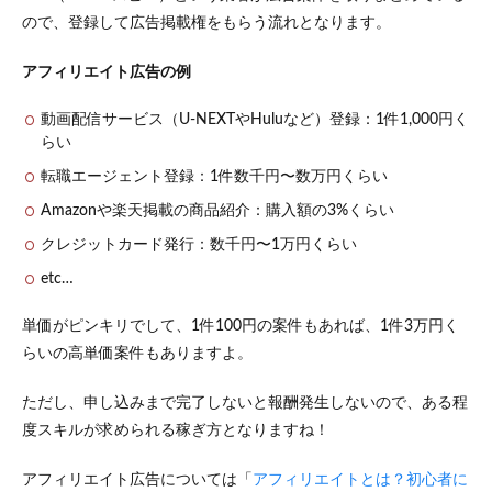
るこ
ので、登録して広告掲載権をもらう流れとなります。
との
メリ
ット
アフィリエイト広告の例
3.1
動画配信サービス（U-NEXTやHuluなど）登録：1件1,000円く
安価
で始
らい
めら
転職エージェント登録：1件数千円〜数万円くらい
れる
こと
Amazonや楽天掲載の商品紹介：購入額の3%くらい
3.2
クレジットカード発行：数千円〜1万円くらい
継続
した
etc…
収入
が得
単価がピンキリでして、1件100円の案件もあれば、1件3万円く
られ
らいの高単価案件もありますよ。
るこ
と
ただし、申し込みまで完了しないと報酬発生しないので、ある程
3.3
度スキルが求められる稼ぎ方となりますね！
ブロ
グ自
体に
アフィリエイト広告については「
アフィリエイトとは？初心者に
価値