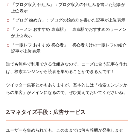
リエ
「ブログ収入 仕組み」：ブログ収入の仕組みを書いた記事が
イト
上位表示
がお
すす
「ブログ 始め方」：ブログの始め方を書いた記事が上位表示
めな
「ラーメン おすすめ 東京駅」：東京駅でおすすめのラーメン
理由
3つ
が上位表示
2.1
「一眼レフ おすすめ 初心者」：初心者向けの一眼レフの紹介
理由
記事が上位表示
1：不
労所
誰でも無料で利用できる仕組みなので、ニーズに合う記事を作れ
得に
ば、検索エンジンから読者を集めることができるんです！
近い
収入
スタ
ツイッター集客とかもありますが、基本的には「検索エンジンか
イル
らの集客」がメインになるので、ぜひ覚えておいてくださいね。
だか
ら
2.2
2.マネタイズ手段：広告サービス
理由
2：ロ
ーコ
ユーザーを集められても、このままでは何も報酬が発生しませ
スト