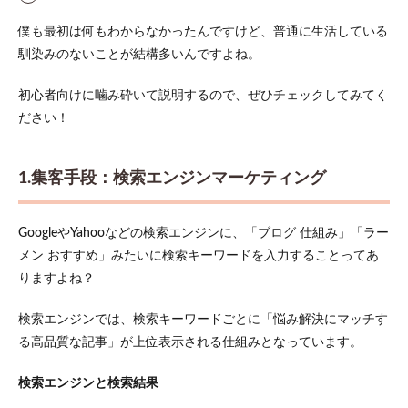
ィン
グ
僕も最初は何もわからなかったんですけど、普通に生活している
馴染みのないことが結構多いんですよね。
1.2
2.マネ
タイ
初心者向けに噛み砕いて説明するので、ぜひチェックしてみてく
ズ手
ださい！
段：
広告
サー
ビス
1.集客手段：検索エンジンマーケティング
1.3
ブロ
GoogleやYahooなどの検索エンジンに、「ブログ 仕組み」「ラー
グ収
入の
メン おすすめ」みたいに検索キーワードを入力することってあ
イメ
りますよね？
ージ
2
検索エンジンでは、検索キーワードごとに「悩み解決にマッチす
副業
る高品質な記事」が上位表示される仕組みとなっています。
には
ブロ
検索エンジンと検索結果
グア
フィ