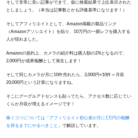
そして非常に良い記事ができて、仮に検索結果で上位表示された
5
としましょう。（本当は記事数とかも評価基準になります！）
副業
ブロ
そしてアフィリエイトとして、Amazon掲載の製品リンク
グで
収益
（Amazonアソシエイト）を貼り、10万円の一眼レフを購入する
を上
人が現れました。
げる
ため
Amazonの規約上、カメラの紹介料は購入額の2%となるので、
のコ
ツ3
2,000円が成果報酬として発生します！
つ
5.1
そして同じカメラが月に10件売れたら、2,000円×10件＝月収
コツ
20,000円という計算になりますね。
1：自
分の
そこにグーグルアドセンスも貼ってたら、アクセス数に応じてい
経験
を棚
くらか月収が増えるイメージです！
卸し
する
稼ぐコツについては「アフィリエイト初心者が月に1万円の報酬
5.2
を得るまでにやるべきこと
」で解説しています。
コツ
2：月