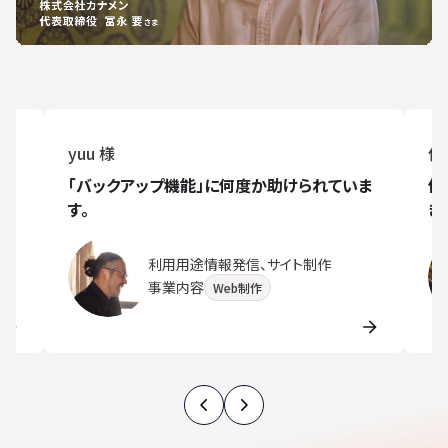
yuu 様
侍
が
「バックアップ機能」に何度か助けられていま
他
す。
き
利用用途
情報発信、サイト制作
事業内容
Web制作