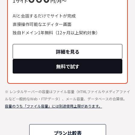
1サイト
円/月〜
AIと会話するだけでサイトが完成
直接操作可能なエディター画面
独自ドメイン1年無料（12ヶ月以上契約対象）
詳細を見る
無料で試す
※ レンタルサーバーの容量はファイル容量（HTMLファイルやメディアファイ
ルなど一般的なWeb・FTPデータ）、メール容量、データベースの合算値。
容量のうち「ファイル容量」には別途使用上限があります。
プラン比較表