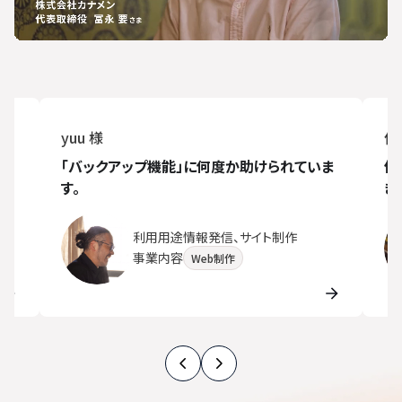
yuu 様
侍
が
「バックアップ機能」に何度か助けられていま
他
す。
き
利用用途
情報発信、サイト制作
事業内容
Web制作