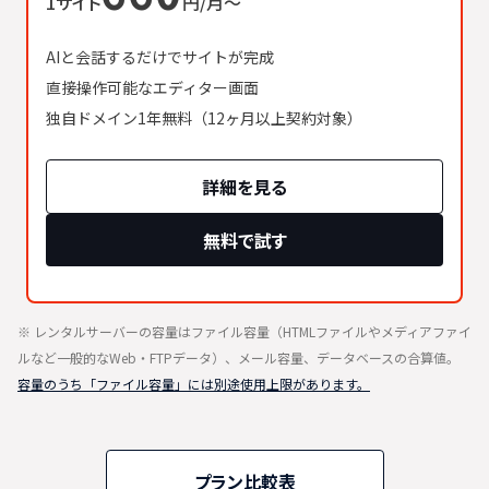
1サイト
円/月〜
AIと会話するだけでサイトが完成
直接操作可能なエディター画面
独自ドメイン1年無料（12ヶ月以上契約対象）
詳細を見る
無料で試す
※ レンタルサーバーの容量はファイル容量（HTMLファイルやメディアファイ
ルなど一般的なWeb・FTPデータ）、メール容量、データベースの合算値。
容量のうち「ファイル容量」には別途使用上限があります。
プラン比較表