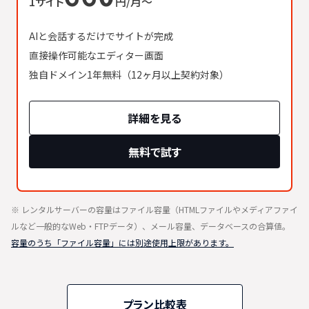
1サイト
円/月〜
AIと会話するだけでサイトが完成
直接操作可能なエディター画面
独自ドメイン1年無料（12ヶ月以上契約対象）
詳細を見る
無料で試す
※ レンタルサーバーの容量はファイル容量（HTMLファイルやメディアファイ
ルなど一般的なWeb・FTPデータ）、メール容量、データベースの合算値。
容量のうち「ファイル容量」には別途使用上限があります。
プラン比較表