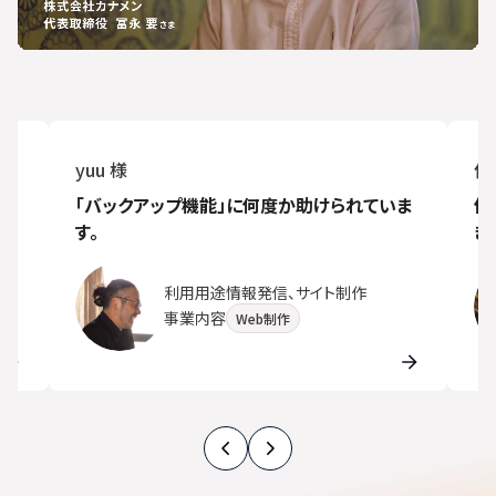
yuu 様
侍
が
「バックアップ機能」に何度か助けられていま
他
す。
き
利用用途
情報発信、サイト制作
事業内容
Web制作