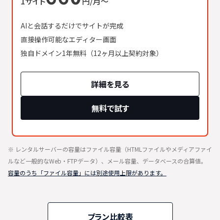
1サイト
円/月〜
AIと会話するだけでサイトが完成
直接操作可能なエディター画面
独自ドメイン1年無料（12ヶ月以上契約対象）
詳細を見る
無料で試す
※ レンタルサーバーの容量はファイル容量（HTMLファイルやメディアファイ
ルなど一般的なWeb・FTPデータ）、メール容量、データベースの合算値。
容量のうち「ファイル容量」には別途使用上限があります。
プラン比較表