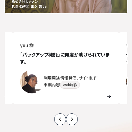
yuu 様
侍
が
「バックアップ機能」に何度か助けられていま
他
す。
き
利用用途
情報発信、サイト制作
事業内容
Web制作